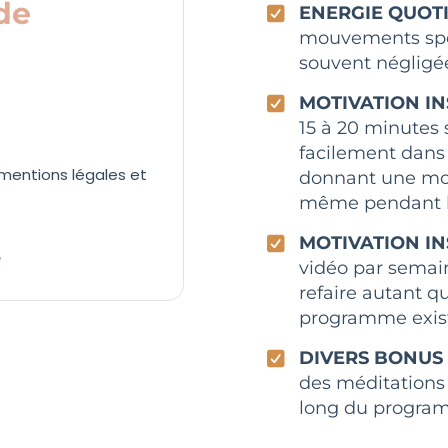
de
ENERGIE QUOT
mouvements spéc
souvent négligée
MOTIVATION I
15 à 20 minutes 
facilement dans
 mentions légales et
donnant une moti
même pendant le
MOTIVATION IN
e
vidéo par semai
refaire autant qu
programme exis
DIVERS BONUS
des méditations 
long du progra